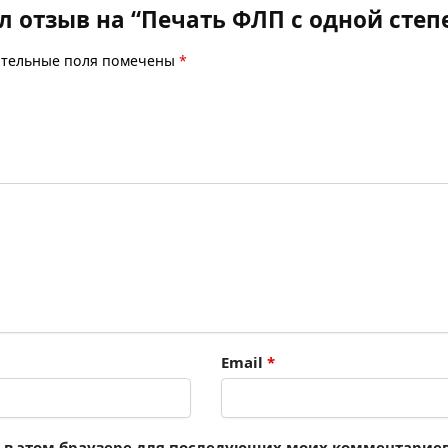
ил отзыв на “Печать ФЛП с одной ст
ательные поля помечены
*
Email
*
та в этом браузере для последующих моих комментариев