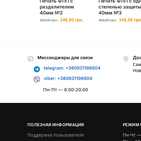
Печать ФЛП с
Печать ФЛП с од
разделителем
степенью защит
40мм №2
40мм №3
348,00
грн.
348,00
грн
360,00
грн.
360,00
грн.
Мессенджеры для связи
Дос
Сам
telegram: +380931196804
Нов
viber: +380931196804
Пн-Пт — 8:00-20:00
ПОЛЕЗНАЯ ИНФОРМАЦИЯ
РЕЖИМ 
Поддержка пользователя
Пн-Чт —