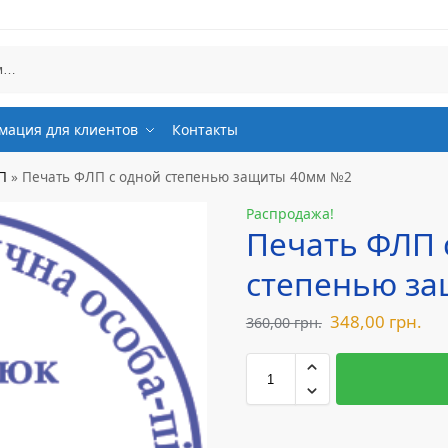
ация для клиентов
Контакты
П
»
Печать ФЛП с одной степенью защиты 40мм №2
Распродажа!
Печать ФЛП 
степенью з
348,00
грн.
360,00
грн.