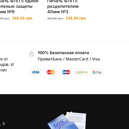
чать ФЛП с одной
Печать ФЛП с
епенью защиты
разделителем
мм №9
40мм №3
348,00
грн.
348,00
грн.
,00
грн.
360,00
грн.
100% Безопасная оплата
я от
ПриватБанк / MasterCard / Visa
ндов. И
елис
, 8