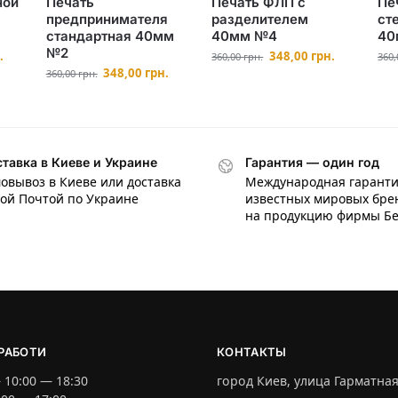
ной
Печать
Печать ФЛП с
Пе
ы
предпринимателя
разделителем
ст
стандартная 40мм
40мм №4
40
№2
.
348,00
грн.
360,00
грн.
360
348,00
грн.
360,00
грн.
тавка в Киеве и Украине
Гарантия — один год
овывоз в Киеве или доставка
Международная гаранти
ой Почтой по Украине
известных мировых бре
на продукцию фирмы Б
РАБОТИ
КОНТАКТЫ
 10:00 — 18:30
город Киев, улица Гарматная