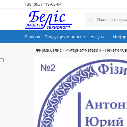
+38 (093) 119-68-04
Главная
Продукция и цены
Услуги
Информ
Фирма Белис
»
Интернет-магазин
»
Печати ФЛ