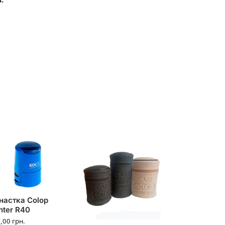
настка Colop
nter R40
2,00
грн.