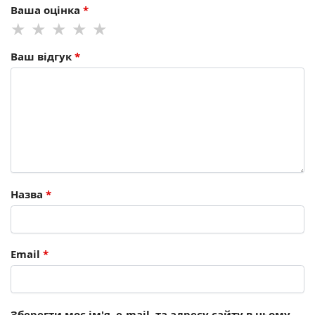
Ваша оцінка
*
Ваш відгук
*
Назва
*
Email
*
Зберегти моє ім'я, e-mail, та адресу сайту в цьому