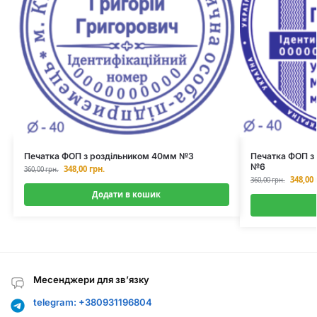
Печатка ФОП з роздільником 40мм №3
Печатка ФОП з
№6
348,00
грн.
360,00
грн.
348,00
360,00
грн.
Додати в кошик
Месенджери для зв’язку
telegram: +380931196804