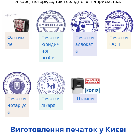
лікаря, нотаріуса, так і солідного підприємства.
Факсимі
Печатки
Печатки
Печатки
ле
юридич
адвокат
ФОП
ної
а
особи
Печатки
Печатки
Штампи
нотаріус
лікаря
а
Виготовлення печаток у Києві