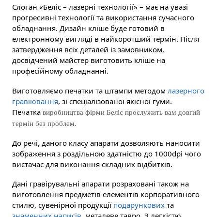
Слоган «Беліс – лазерні технології» – має на увазі
прогресивні технології та використання сучасного
обладнання. Дизайн кліше буде готовий в
електронному вигляді в найкоротший термін. Після
затвердження всіх деталей із замовником,
досвідчений майстер виготовить кліше на
професійному обладнанні.
Виготовляємо печатки та штампи методом
лазерного
гравіювання
, зі спеціалізованої якісної гуми.
Печатка
виробництва фірми Беліс прослужить вам довгий
термін без проблем.
До речі, даного класу апарати дозволяють наносити
зображення з роздільною здатністю до 1000dpi чого
вистачає для виконання складних відбитків.
Дані гравірувальні апарати розраховані також на
виготовлення предметів елементів корпоративного
стилю, сувенірної продукції
подарункових
та
знаменних написів
, металеве тавро. З легкістю