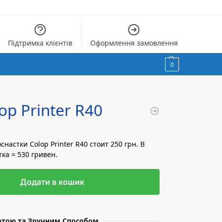
Підтримка клієнтів
Оформлення замовлення
0,00
грн.
0
op Printer R40
настки Colop Printer R40 стоит 250 грн. В
ка = 530 гривен.
Додати в кошик
ртою та Зручним Способом