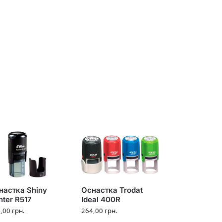
Оснастка Trodat
настка Shiny
Ideal 400R
nter R517
264,00
грн.
4,00
грн.