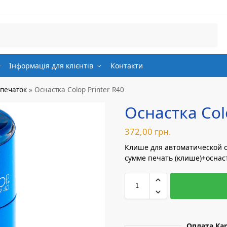
Шукати
Інформація для клієнтів
Контакти
 печаток
»
Оснастка Colop Printer R40
Оснастка Col
372,00
грн.
Клише для автоматической ос
сумме печать (клише)+оснаст
Оплата Ка