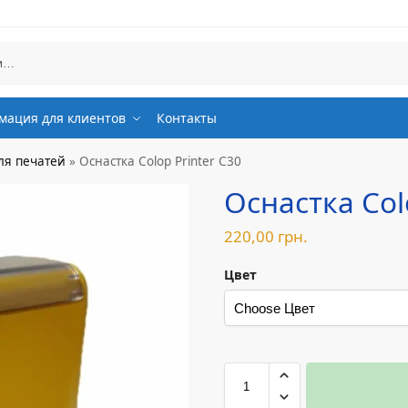
ация для клиентов
Контакты
ля печатей
»
Оснастка Colop Printer C30
Оснастка Col
220,00
грн.
Цвет