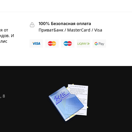
100% Безопасная оплата
я от
ПриватБанк / MasterCard / Visa
ндов. И
елис
, 8