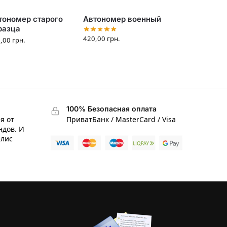
тономер старого
Автономер военный
разца
420,00
грн.
0,00
грн.
100% Безопасная оплата
я от
ПриватБанк / MasterCard / Visa
ндов. И
елис